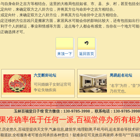
并与自身命卦之吉方等相结合。这里的大格局包括如省、市、县、乡、村，甚至包括全
或定向针，来确定双方之八卦方位，并将其方位与命卦中之吉方相结合。
盘或定向针，来确定双方之八卦方位，并将其方位与命卦中之吉方相结合。
确定迁移的方位吉凶只是搬家方面，家居风水可能会你的影响比较大，还有包括如出行
有利于个人的财运，事业和情感等方面，这点每个人都会有感觉，当你在一个地方可能
的正确选择才可。
来顶一下
返回首页
六爻断卦论坛
周易起名论坛
可问婚姻子女财运官司
“名字”为符，“音”
争讼失物疾病
乃符咒也。
玉林百福堂日子馆 官方微信：130-9785-3998， 联系电话：130-9785-3998
果准确率低于任何一派,百福堂停办所有相关
,历史悠久,百福堂提供天文学,气象信息,建筑学,地理勘测,手机号码,起名算命等技术
全额退款,全程服务者可签合同承担各种责任！疑难杂症可见效后再谢师.本馆与***百