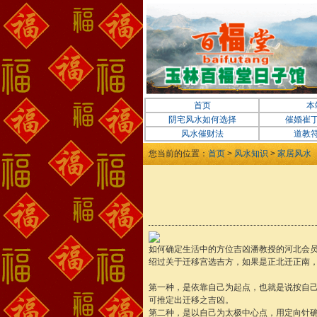
首页
本
阴宅风水如何选择
催婚崔
风水催财法
道教
您当前的位置：
首页
>
风水知识
>
家居风水
如何确定生活中的方位吉凶潘教授的河北会
绍过关于迁移宫选吉方，如果是正北迁正南
第一种，是依靠自己为起点，也就是说按自
可推定出迁移之吉凶。
第二种，是以自己为太极中心点，用定向针