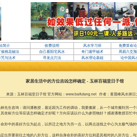
站简介
收费说明
风水学习班
免费算命论
丁催桃花秘法
自己看阳宅风水
奇门遁甲秘术
周易六爻预
符咒与法术
寻龙点穴法
风水理论基础
论中国风
家居生活中的方位吉凶怎样确定 - 玉林百福堂日子馆
来源：玉林百福堂日子馆 官方网站：www.baifutang.net 作者：黄晨峰风水择
员林先生咨询：请问潘教授，最近因为工作的调动，我要搬家，从一个城市搬到另一个
，其坐标方位等应该怎样确定才好呢？方向应该以什么为参照物好？感谢潘教授百忙中
己命卦中的喜好方位为起点，以所迁之地方为另一点，以两点连线之中心为太极气场的
确定出所要前往之地的八卦方位，这样自身命卦的喜好方位则是其相对的八卦方位，与