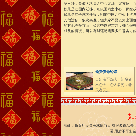
第三种，是依大格局之中心定场、定方位，
如果是在国内迁移，则依国内之中心下罗盘
如果是在全球内迁移，则依中国之中心下罗
其他迁移，依次类推，但大家不要以为上面
的其他等等方面，如这些选好吉方，都会很
相反的情况，所以有时还是需要多注意吉方
免费算命论坛
自知者不怨人，知命者
不怨天；怨人者穷，怨
天者无志
如
清朝明师黄配天是玉林博白人,有很多作品传世
诺:用后不平安