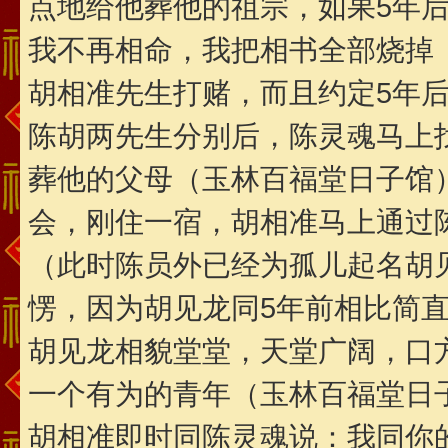
点地给他葬他的祖宗，如果5年
我不再相命，我把相书全部烧掉
胡相准先生打赌，而且约定5年
陈胡两先生分别后，陈灵魂马上
葬他的父母（玉林百福堂日子馆
会，刚住一宿，胡相准马上通过
（此时陈员外已经为孤儿起名胡
愣，因为胡见龙同5年前相比简
胡见龙相貌堂堂，天堂广阔，口
一个有为的青年（玉林百福堂日
胡相准即时同陈灵魂说：我同你