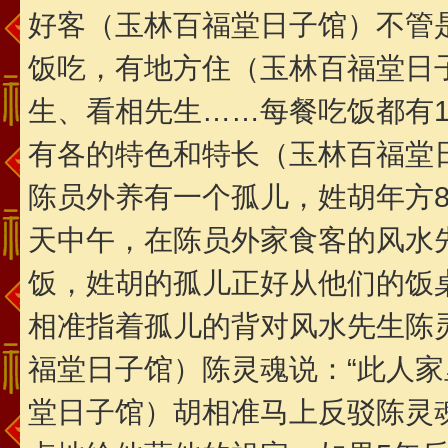
好客（玉林百福堂日子馆）不管
饭吃，有地方住（玉林百福堂日
生、看相先生……每餐吃饭都有
有各的特色和特长（玉林百福堂
陈员外养有一个孤儿，姓胡年方
天中午，在陈员外家食客的风水
饭，姓胡的孤儿正好从他们的饭
相准指着孤儿的背对风水先生陈灵
福堂日子馆）陈灵魂说：“此人家
堂日子馆）胡相准马上反驳陈灵