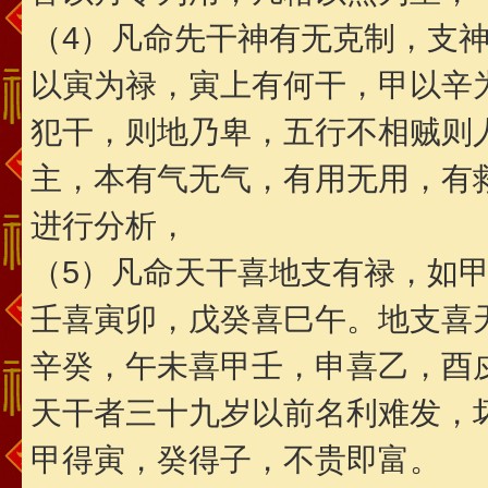
（4）凡命先干神有无克制，支
以寅为禄，寅上有何干，甲以辛
犯干，则地乃卑，五行不相贼则
主，本有气无气，有用无用，有
进行分析，
（5）凡命天干喜地支有禄，如
壬喜寅卯，戊癸喜巳午。地支喜
辛癸，午未喜甲壬，申喜乙，酉
天干者三十九岁以前名利难发，
甲得寅，癸得子，不贵即富。