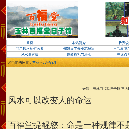
首页
本站简介
收费说
阴宅风水如何选择
催婚崔丁催桃花秘法
自己看阳
风水催财法
道教符咒与法术
寻龙点
您当前的位置：
首页
>
八字命理
来源：玉林百福堂日子馆 官方网站
风水可以改变人的命运
百福堂提醒您：命是一种规律不